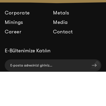
Corporate
Metals
Minings
Media
Career
Contact
E-Bültenimize Katılın
ADRES
Quasar Tower Konut Blokları, Fulya Mah. Büyükdere
Cd. No:76, Kat:26, Daire:2607 Şişli /İstanbul -
Türkiye