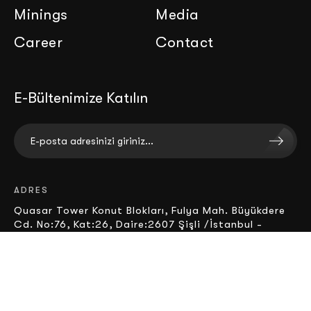
Minings
Media
Career
Contact
E-Bültenimize Katılın
ADRES
Quasar Tower Konut Blokları, Fulya Mah. Büyükdere
Cd. No:76, Kat:26, Daire:2607 Şişli /İstanbul -
Türkiye
KVKK
/
Gizlilik Politikası
/
Bilgi Toplumu Hizmetleri