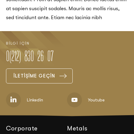
at sapien suscipit sodales. Mauris ac mollis risus,
sed tincidunt ante. Etiam nec lacinia nibh
BİLGİ İÇİN
0(212) 830 26 07
İLETİŞİME GEÇİN
Linkedin
Youtube
Corporate
Metals